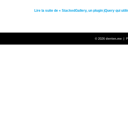
Lire la suite de « StackedGallery, un plugin jQuery qui uti
© 2026
derrien.me
| P